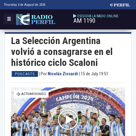
Thursday 6 de August de 2026
ESCUCHÁ LA RADIO ONLINE
AM 1190
La Selección Argentina
volvió a consagrarse en el
histórico ciclo Scaloni
|
Por
Nicolás Ziccardi
|
15 de July 19:51
PODCASTS