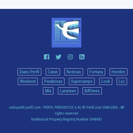
Diario Perfil
Caras
Noticias
Fortuna
Hombre
Weekend
Parabrisas
Supercampo
Look
Luz
Mía
Lunateen
BATimes
radioperfil.perfil.com - PERFIL PERIODICOS S.A
| © Perfil.com 2006-2026 - All
rights reserved
Intellectual Property Registry Number 5346433