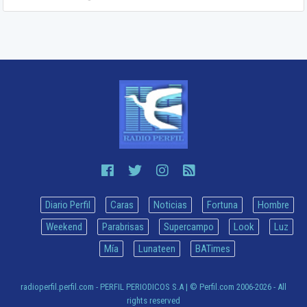
Diario Perfil
Caras
Noticias
Fortuna
Hombre
Weekend
Parabrisas
Supercampo
Look
Luz
Mía
Lunateen
BATimes
radioperfil.perfil.com - PERFIL PERIODICOS S.A
| © Perfil.com 2006-2026 - All
rights reserved