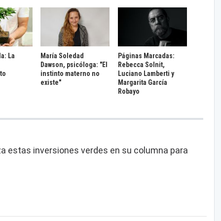
da: La
María Soledad
Páginas Marcadas:
Dawson, psicóloga: "El
Rebecca Solnit,
to
instinto materno no
Luciano Lamberti y
existe"
Margarita García
Robayo
za estas inversiones verdes en su columna para