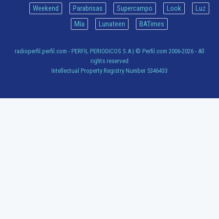
Weekend
Parabrisas
Supercampo
Look
Luz
Mía
Lunateen
BATimes
radioperfil.perfil.com - PERFIL PERIODICOS S.A
| © Perfil.com 2006-2026 - All
rights reserved
Intellectual Property Registry Number 5346433