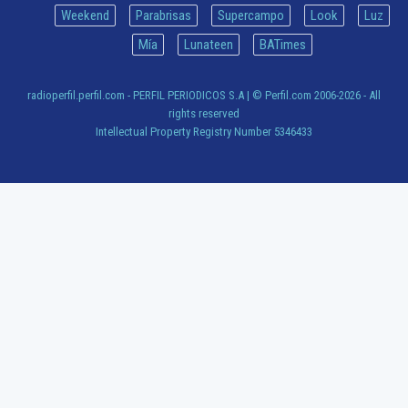
Weekend
Parabrisas
Supercampo
Look
Luz
Mía
Lunateen
BATimes
radioperfil.perfil.com - PERFIL PERIODICOS S.A
| © Perfil.com 2006-2026 - All
rights reserved
Intellectual Property Registry Number 5346433