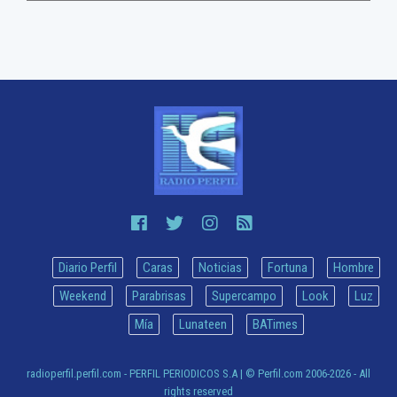
Diario Perfil
Caras
Noticias
Fortuna
Hombre
Weekend
Parabrisas
Supercampo
Look
Luz
Mía
Lunateen
BATimes
radioperfil.perfil.com - PERFIL PERIODICOS S.A
| © Perfil.com 2006-2026 - All
rights reserved