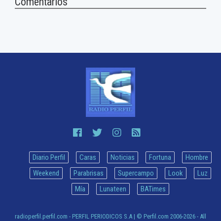
Comentarios
Diario Perfil
Caras
Noticias
Fortuna
Hombre
Weekend
Parabrisas
Supercampo
Look
Luz
Mía
Lunateen
BATimes
radioperfil.perfil.com - PERFIL PERIODICOS S.A
| © Perfil.com 2006-2026 - All