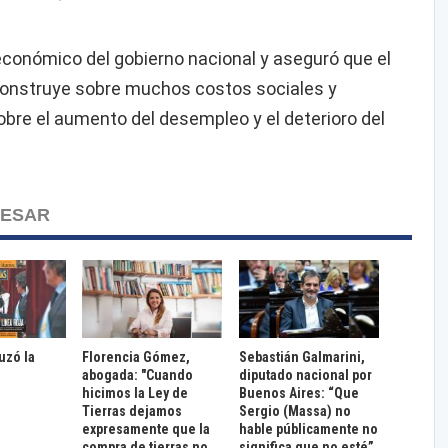
conómico del gobierno nacional y aseguró que el
 construye sobre muchos costos sociales y
obre el aumento del desempleo y el deterioro del
RESAR
ruzó la
Florencia Gómez,
Sebastián Galmarini,
abogada: "Cuando
diputado nacional por
hicimos la Ley de
Buenos Aires: “Que
Tierras dejamos
Sergio (Massa) no
expresamente que la
hable públicamente no
compra de tierras no
significa que no esté”