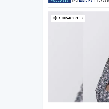
PODCASTS
|
Por
Radio Perfil
|
07 de 