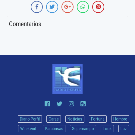
Comentarios
Diario Perfil
Caras
Noticias
Fortuna
Hombre
Weekend
Parabrisas
Supercampo
Look
Luz