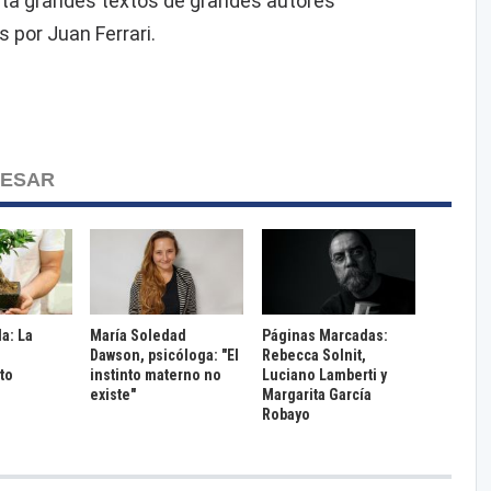
ta grandes textos de grandes autores
 por Juan Ferrari.
RESAR
da: La
María Soledad
Páginas Marcadas:
Dawson, psicóloga: "El
Rebecca Solnit,
to
instinto materno no
Luciano Lamberti y
existe"
Margarita García
Robayo