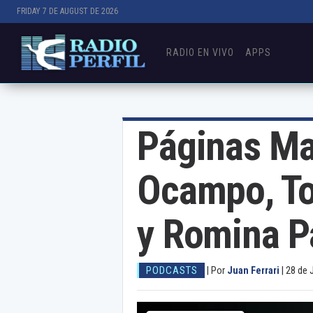
FRIDAY 7 DE AUGUST DE 2026
RADIO EN VIVO
APPS
Páginas Ma
Ocampo, To
y Romina Pa
PODCASTS
|
Por
Juan Ferrari
|
28 de 