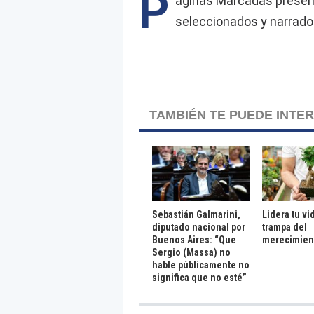
P
áginas Marcadas presen
seleccionados y narrados
TAMBIÉN TE PUEDE INTE
Sebastián Galmarini,
Lidera tu vi
diputado nacional por
trampa del
Buenos Aires: “Que
merecimien
Sergio (Massa) no
hable públicamente no
significa que no esté”