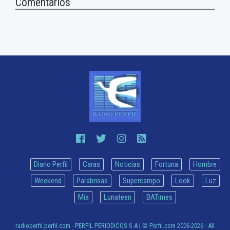
Comentarios
Diario Perfil
Caras
Noticias
Fortuna
Hombre
Weekend
Parabrisas
Supercampo
Look
Luz
Mía
Lunateen
BATimes
radioperfil.perfil.com - PERFIL PERIODICOS S.A
| © Perfil.com 2006-2026 - All