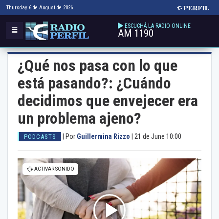
Thursday 6 de August de 2026
ESCUCHÁ LA RADIO ONLINE
AM 1190
¿Qué nos pasa con lo que
está pasando?: ¿Cuándo
decidimos que envejecer era
un problema ajeno?
|
Por
Guillermina Rizzo
|
21 de June 10:00
PODCASTS