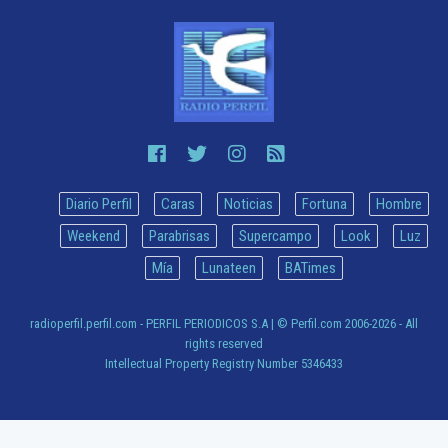
Diario Perfil
Caras
Noticias
Fortuna
Hombre
Weekend
Parabrisas
Supercampo
Look
Luz
Mía
Lunateen
BATimes
radioperfil.perfil.com - PERFIL PERIODICOS S.A
| © Perfil.com 2006-2026 - All
rights reserved
Intellectual Property Registry Number 5346433