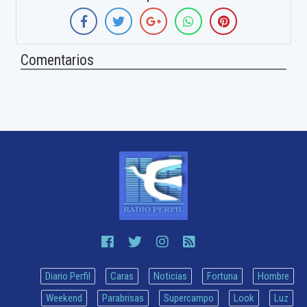
Comentarios
Diario Perfil
Caras
Noticias
Fortuna
Hombre
Weekend
Parabrisas
Supercampo
Look
Luz