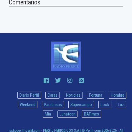
Comentarios
Diario Perfil
Caras
Noticias
Fortuna
Hombre
Weekend
Parabrisas
Supercampo
Look
Luz
Mía
Lunateen
BATimes
radioperfil.perfil.com - PERFIL PERIODICOS S.A
| © Perfil.com 2006-2026 - All