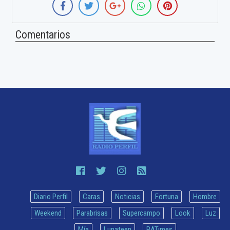
Comentarios
Diario Perfil
Caras
Noticias
Fortuna
Hombre
Weekend
Parabrisas
Supercampo
Look
Luz
Mía
Lunateen
BATimes