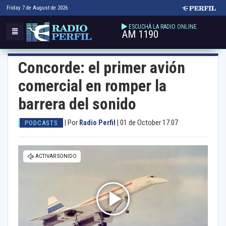
Friday 7 de August de 2026
ESCUCHÁ LA RADIO ONLINE
AM 1190
Concorde: el primer avión
comercial en romper la
barrera del sonido
|
Por
Radio Perfil
|
01 de October 17:07
PODCASTS