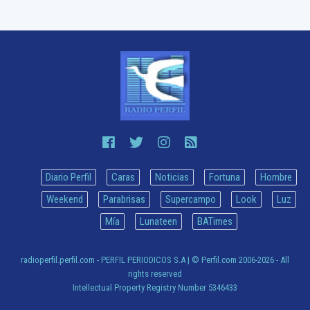
Diario Perfil
Caras
Noticias
Fortuna
Hombre
Weekend
Parabrisas
Supercampo
Look
Luz
Mía
Lunateen
BATimes
radioperfil.perfil.com - PERFIL PERIODICOS S.A
| © Perfil.com 2006-2026 - All
rights reserved
Intellectual Property Registry Number 5346433