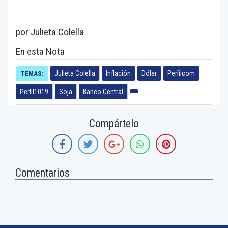
por Julieta Colella
En esta Nota
Julieta Colella
Inflación
Dólar
Perfilcom
TEMAS:
Perfil1019
Soja
Banco Central
Compártelo
Comentarios