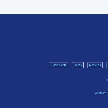
Diario Perfil
Caras
Noticias
ra
Address:
C