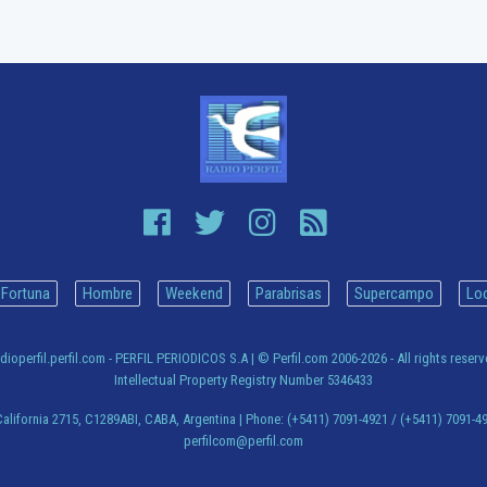
Fortuna
Hombre
Weekend
Parabrisas
Supercampo
Lo
dioperfil.perfil.com - PERFIL PERIODICOS S.A
| © Perfil.com 2006-2026 - All rights reser
Intellectual Property Registry Number 5346433
alifornia 2715
,
C1289ABI
,
CABA, Argentina
| Phone:
(+5411) 7091-4921
/
(+5411) 7091-4
perfilcom@perfil.com