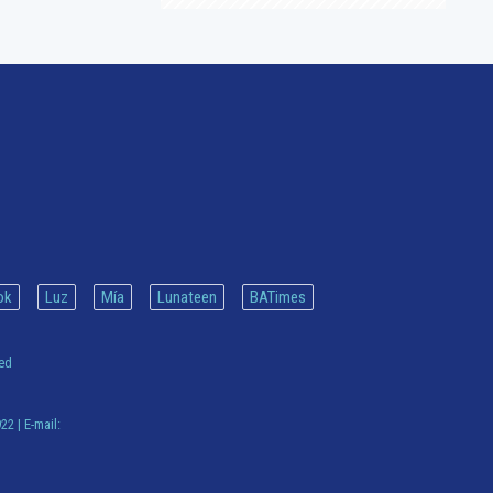
ok
Luz
Mía
Lunateen
BATimes
ved
922
| E-mail: