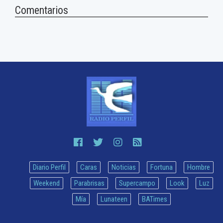
Comentarios
Diario Perfil
Caras
Noticias
Fortuna
Hombre
Weekend
Parabrisas
Supercampo
Look
Luz
Mía
Lunateen
BATimes