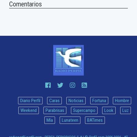
Comentarios
Diario Perfil
Caras
Noticias
Fortuna
Hombre
Weekend
Parabrisas
Supercampo
Look
Luz
Mía
Lunateen
BATimes