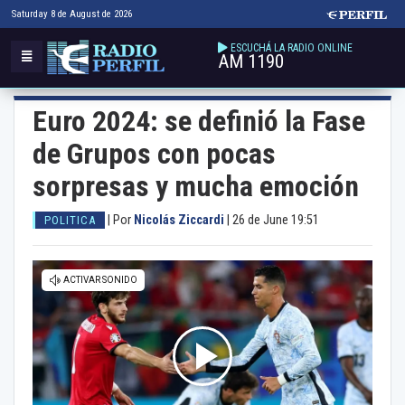
Saturday 8 de August de 2026
ESCUCHÁ LA RADIO ONLINE
AM 1190
Euro 2024: se definió la Fase
de Grupos con pocas
sorpresas y mucha emoción
|
Por
Nicolás Ziccardi
|
26 de June 19:51
POLITICA