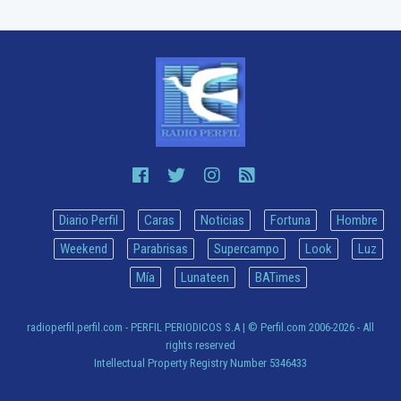
Diario Perfil
Caras
Noticias
Fortuna
Hombre
Weekend
Parabrisas
Supercampo
Look
Luz
Mía
Lunateen
BATimes
radioperfil.perfil.com - PERFIL PERIODICOS S.A
| © Perfil.com 2006-2026 - All
rights reserved
Intellectual Property Registry Number 5346433