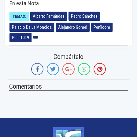
En esta Nota
Alberto Fernández
Pedro Sánchez
TEMAS:
Palacio De La Moncloa
Alejandro Gomel
Perfilcom
Perfil1019
Compártelo
Comentarios