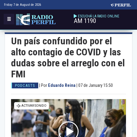
Friday 7 de August de 2026
ESCUCHÁ LA RADIO ONLINE
AM 1190
Un país confundido por el
alto contagio de COVID y las
dudas sobre el arreglo con el
FMI
|
Por
Eduardo Reina
|
07 de January 15:50
PODCASTS