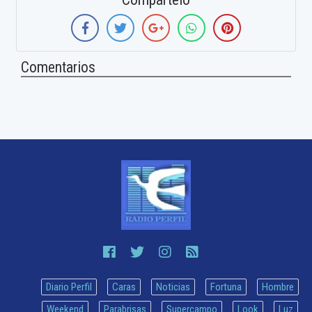
Comentarios
Diario Perfil
Caras
Noticias
Fortuna
Hombre
Weekend
Parabrisas
Supercampo
Look
Luz