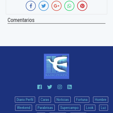
Comentarios
Diario Perfil
Caras
Noticias
Fortuna
Hombre
Weekend
Parabrisas
Supercampo
Look
Luz