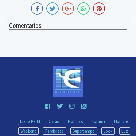
Comentarios
Diario Perfil
Caras
Noticias
Fortuna
Hombre
Weekend
Parabrisas
Supercampo
Look
Luz