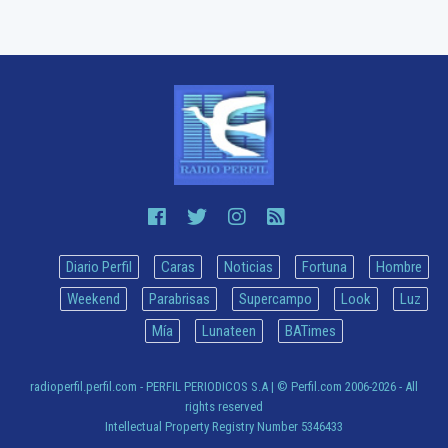
Diario Perfil
Caras
Noticias
Fortuna
Hombre
Weekend
Parabrisas
Supercampo
Look
Luz
Mía
Lunateen
BATimes
radioperfil.perfil.com - PERFIL PERIODICOS S.A
| © Perfil.com 2006-2026 - All
rights reserved
Intellectual Property Registry Number 5346433