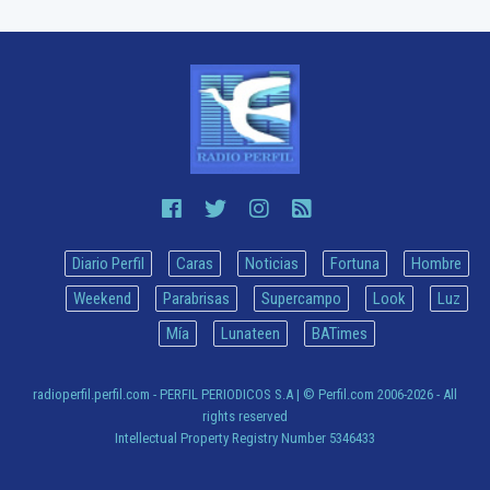
Diario Perfil
Caras
Noticias
Fortuna
Hombre
Weekend
Parabrisas
Supercampo
Look
Luz
Mía
Lunateen
BATimes
radioperfil.perfil.com - PERFIL PERIODICOS S.A
| © Perfil.com 2006-2026 - All
rights reserved
Intellectual Property Registry Number 5346433