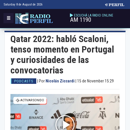
Saturday 8 de August de 2026
ESCUCHÁ LA RADIO ONLINE
AM 1190
Qatar 2022: habló Scaloni,
tenso momento en Portugal
y curiosidades de las
convocatorias
|
Por
Nicolás Ziccardi
|
15 de November 15:29
PODCASTS