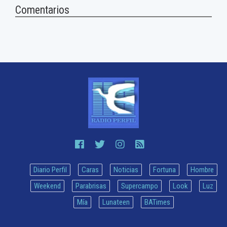
Comentarios
Diario Perfil
Caras
Noticias
Fortuna
Hombre
Weekend
Parabrisas
Supercampo
Look
Luz
Mía
Lunateen
BATimes