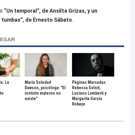
os
“Un temporal”, de Ansilta Grizas, y un
 tumbas”, de Ernesto Sábato
.
RESAR
da: La
María Soledad
Páginas Marcadas:
Dawson, psicóloga: "El
Rebecca Solnit,
to
instinto materno no
Luciano Lamberti y
existe"
Margarita García
Robayo