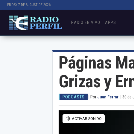
FRIDAY 7 DE AUGUST DE 2026
RADIO EN VIVO
APPS
Páginas Ma
Grizas y Er
PODCASTS
|
Por
Juan Ferrari
|
30 de 