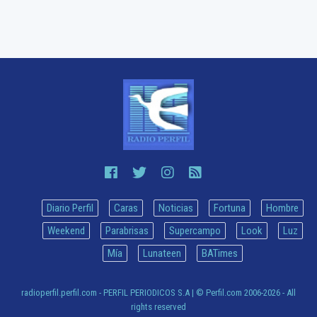
Diario Perfil
Caras
Noticias
Fortuna
Hombre
Weekend
Parabrisas
Supercampo
Look
Luz
Mía
Lunateen
BATimes
radioperfil.perfil.com - PERFIL PERIODICOS S.A
| © Perfil.com 2006-2026 - All
rights reserved