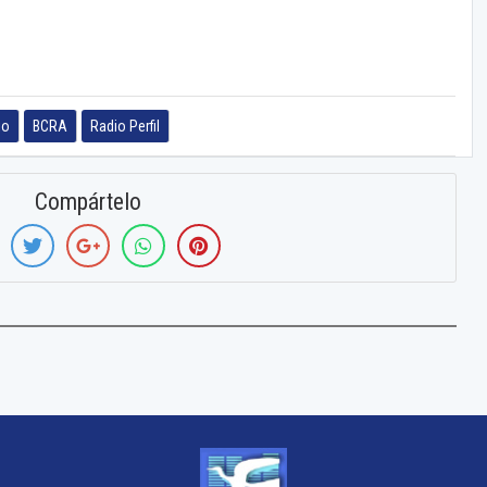
io
BCRA
Radio Perfil
Compártelo