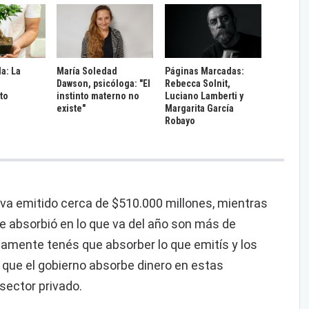
da: La
María Soledad
Páginas Marcadas:
Dawson, psicóloga: "El
Rebecca Solnit,
to
instinto materno no
Luciano Lamberti y
existe"
Margarita García
Robayo
leva emitido cerca de $510.000 millones, mientras
se absorbió en lo que va del año son más de
camente tenés que absorber lo que emitís y los
que el gobierno absorbe dinero en estas
 sector privado.