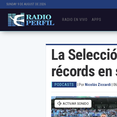
SUNDAY 9 DE AUGUST DE 2026
RADIO EN VIVO
APPS
La Selecció
récords en 
PODCASTS
|
Por
Nicolás Ziccardi
|
06