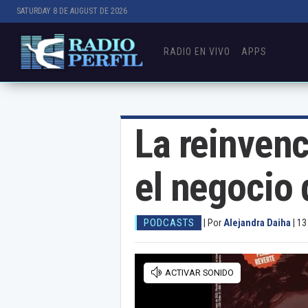
SATURDAY 8 DE AUGUST DE 2026
RADIO EN VIVO
APPS
La reinvenc
el negocio 
PODCASTS
|
Por
Alejandra Daiha
|
13