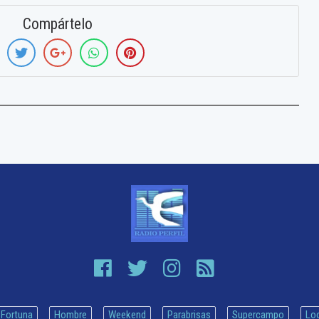
Compártelo
Fortuna
Hombre
Weekend
Parabrisas
Supercampo
Lo