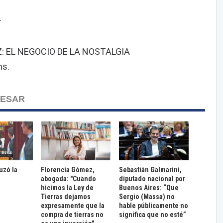
.
Z: EL NEGOCIO DE LA NOSTALGIA
ns.
RESAR
ruzó la
Florencia Gómez,
Sebastián Galmarini,
abogada: "Cuando
diputado nacional por
hicimos la Ley de
Buenos Aires: “Que
Tierras dejamos
Sergio (Massa) no
expresamente que la
hable públicamente no
compra de tierras no
significa que no esté”