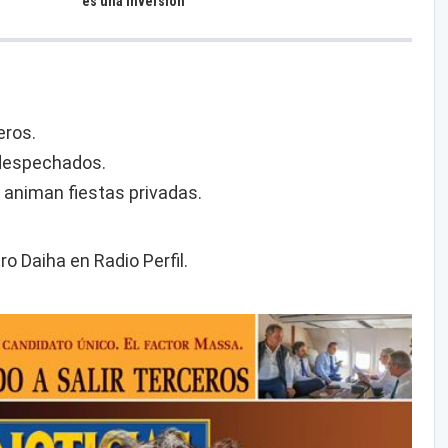
es una inversión"
eros.
s despechados.
 animan fiestas privadas.
o Daiha en Radio Perfil.