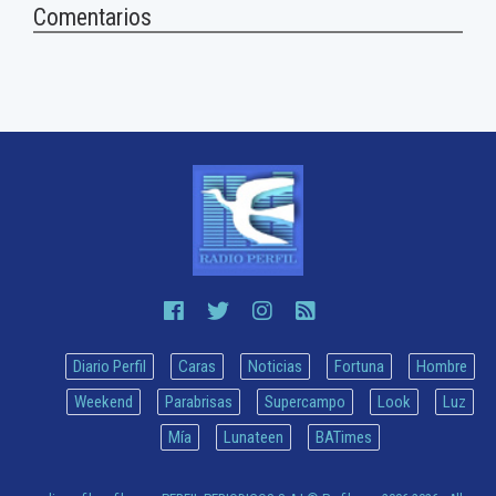
Comentarios
Diario Perfil
Caras
Noticias
Fortuna
Hombre
Weekend
Parabrisas
Supercampo
Look
Luz
Mía
Lunateen
BATimes