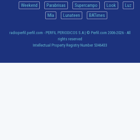
Weekend
Parabrisas
Supercampo
Look
Luz
Mía
Lunateen
BATimes
radioperfil.perfil.com - PERFIL PERIODICOS S.A
| © Perfil.com 2006-2026 - All
rights reserved
Intellectual Property Registry Number 5346433