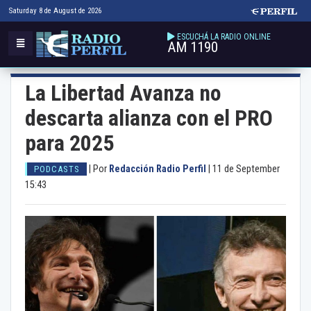
Saturday 8 de August de 2026
ESCUCHÁ LA RADIO ONLINE
AM 1190
La Libertad Avanza no
descarta alianza con el PRO
para 2025
|
Por
Redacción Radio Perfil
|
11 de September
PODCASTS
15:43