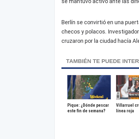
se mantuvo activo ante las difi
Berlín se convirtió en una puer
checos y polacos. Investigado
cruzaron por la ciudad hacía A
TAMBIÉN TE PUEDE INTE
Pique: ¿Dónde pescar
Villarruel c
este fin de semana?
línea roja