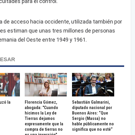
cultades para el control.
ta de acceso hacia occidente, utilizada también por
res estiman que unas tres millones de personas
lemania del Oeste entre 1949 y 1961.
RESAR
ruzó la
Florencia Gómez,
Sebastián Galmarini,
abogada: "Cuando
diputado nacional por
hicimos la Ley de
Buenos Aires: “Que
Tierras dejamos
Sergio (Massa) no
expresamente que la
hable públicamente no
compra de tierras no
significa que no esté”
es una inversión"