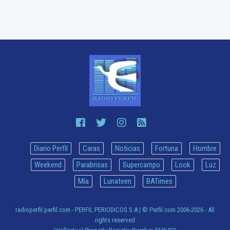
Diario Perfil
Caras
Noticias
Fortuna
Hombre
Weekend
Parabrisas
Supercampo
Look
Luz
Mía
Lunateen
BATimes
radioperfil.perfil.com - PERFIL PERIODICOS S.A
| © Perfil.com 2006-2026 - All
rights reserved