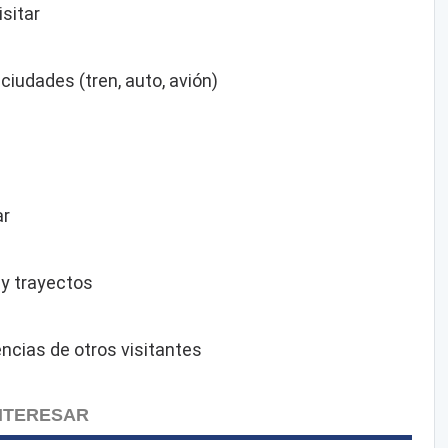
isitar
 ciudades (tren, auto, avión)
o
ar
 y trayectos
ncias de otros visitantes
INTERESAR