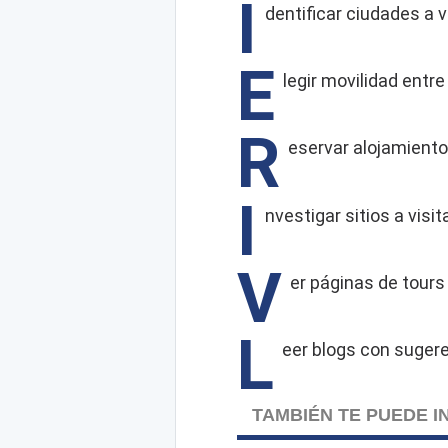
I
dentificar ciudades a v
E
legir movilidad entre
R
eservar alojamient
I
nvestigar sitios a visit
V
er páginas de tours
L
eer blogs con sugere
TAMBIÉN TE PUEDE 