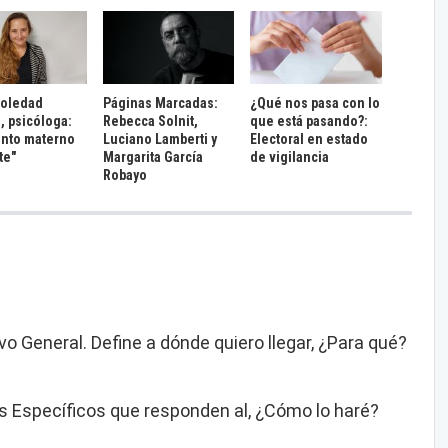
Soledad
Páginas Marcadas:
¿Qué nos pasa con lo
, psicóloga:
Rebecca Solnit,
que está pasando?:
tinto materno
Luciano Lamberti y
Electoral en estado
te"
Margarita García
de vigilancia
Robayo
ivo General. Define a dónde quiero llegar, ¿Para qué?
os Específicos que responden al, ¿Cómo lo haré?