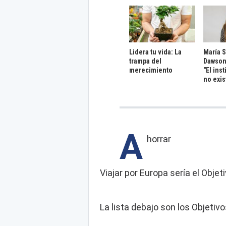
Lidera tu vida: La
María 
trampa del
Dawson
merecimiento
"El ins
no exis
A
horrar
Viajar por Europa sería el Objet
La lista debajo son los Objetiv