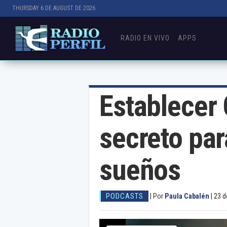
THURSDAY 6 DE AUGUST DE 2026
RADIO EN VIVO
APPS
Establecer 
secreto par
sueños
PODCASTS
|
Por
Paula Cabalén
|
23 d