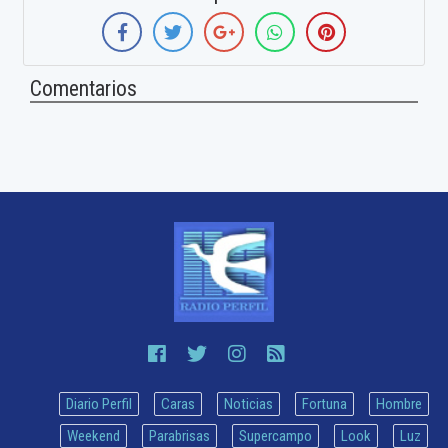
Comentarios
Diario Perfil
Caras
Noticias
Fortuna
Hombre
Weekend
Parabrisas
Supercampo
Look
Luz