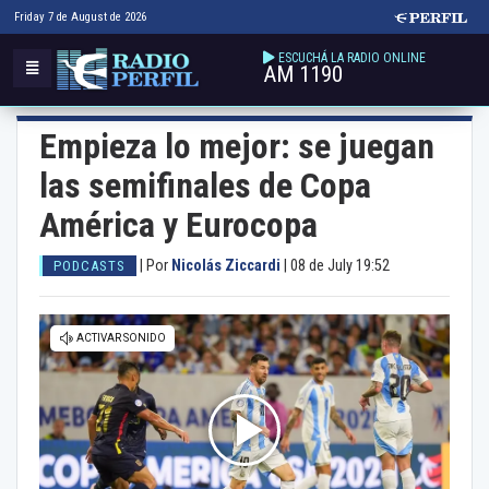
Friday 7 de August de 2026
ESCUCHÁ LA RADIO ONLINE
AM 1190
Empieza lo mejor: se juegan
las semifinales de Copa
América y Eurocopa
|
Por
Nicolás Ziccardi
|
08 de July 19:52
PODCASTS