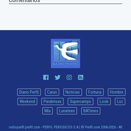
Diario Perfil
Caras
Noticias
Fortuna
Hombre
Weekend
Parabrisas
Supercampo
Look
Luz
Mía
Lunateen
BATimes
radioperfil.perfil.com - PERFIL PERIODICOS S.A
| © Perfil.com 2006-2026 - All