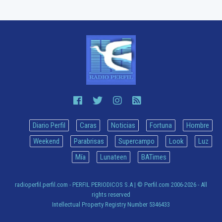
Diario Perfil
Caras
Noticias
Fortuna
Hombre
Weekend
Parabrisas
Supercampo
Look
Luz
Mía
Lunateen
BATimes
radioperfil.perfil.com - PERFIL PERIODICOS S.A
| © Perfil.com 2006-2026 - All
rights reserved
Intellectual Property Registry Number 5346433