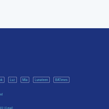
ok
Luz
Mía
Lunateen
BATimes
ved
922
| E-mail: