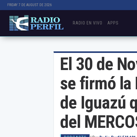
FRIDAY 7 DE AUGUST DE 2026
RADIO EN VIVO
APPS
El 30 de N
se firmó la
de Iguazú q
del MERC