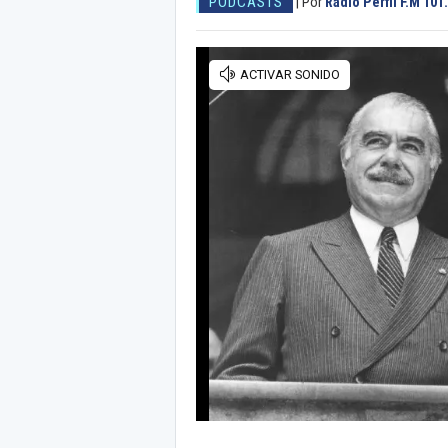
PODCASTS
|
Por
Radio Perfil F.M 101