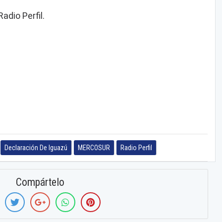
adio Perfil.
Declaración De Iguazú
MERCOSUR
Radio Perfil
Compártelo