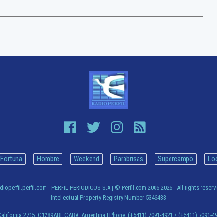
Fortuna
Hombre
Weekend
Parabrisas
Supercampo
Lo
dioperfil.perfil.com - PERFIL PERIODICOS S.A
| © Perfil.com 2006-2026 - All rights reser
Intellectual Property Registry Number 5346433
alifornia 2715
,
C1289ABI
,
CABA, Argentina
| Phone:
(+5411) 7091-4921
/
(+5411) 7091-4