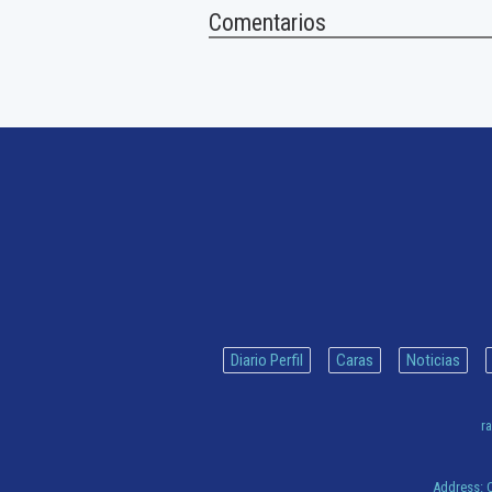
Comentarios
Diario Perfil
Caras
Noticias
ra
Address:
C