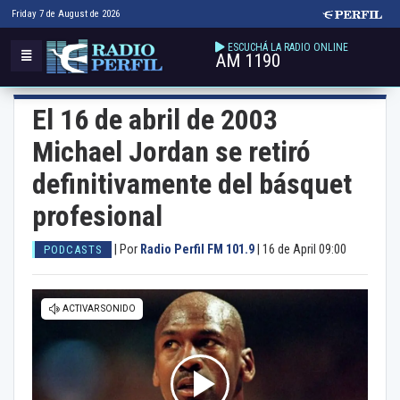
Friday 7 de August de 2026
ESCUCHÁ LA RADIO ONLINE
AM 1190
El 16 de abril de 2003
Michael Jordan se retiró
definitivamente del básquet
profesional
|
Por
Radio Perfil FM 101.9
|
16 de April 09:00
PODCASTS