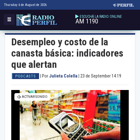
Thursday 6 de August de 2026
ESCUCHÁ LA RADIO ONLINE
AM 1190
Desempleo y costo de la
canasta básica: indicadores
que alertan
|
Por
Julieta Colella
|
23 de September 14:19
PODCASTS