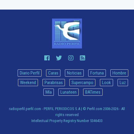
Diario Perfil
Caras
Noticias
Fortuna
Hombre
Weekend
Parabrisas
Supercampo
Look
Luz
Mía
Lunateen
BATimes
radioperfil.perfil.com - PERFIL PERIODICOS S.A
| © Perfil.com 2006-2026 - All
rights reserved
Intellectual Property Registry Number 5346433