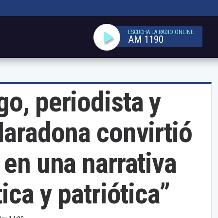
ESCUCHÁ LA RADIO ONLINE
AM 1190
o, periodista y
Maradona convirtió
 en una narrativa
ica y patriótica”