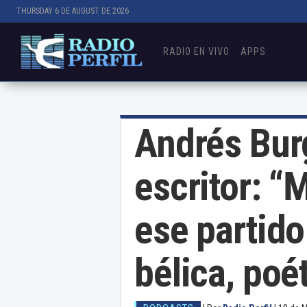
THURSDAY 6 DE AUGUST DE 2026
RADIO EN VIVO
APPS
Andrés Burg
escritor: “
ese partido
bélica, poét