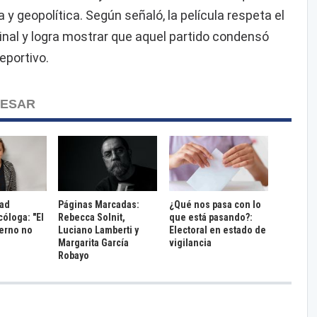
 y geopolítica. Según señaló, la película respeta el
iginal y logra mostrar que aquel partido condensó
portivo.
RESAR
dad
Páginas Marcadas:
¿Qué nos pasa con lo
cóloga: "El
Rebecca Solnit,
que está pasando?:
terno no
Luciano Lamberti y
Electoral en estado de
Margarita García
vigilancia
Robayo