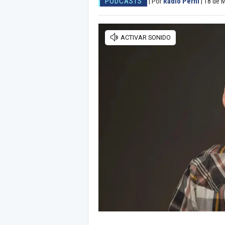
PODCASTS
|
Por
Radio Perfil
|
18 de 