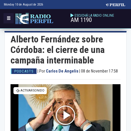
Monday 10 de August de 2026
ESCUCHÁ LA RADIO ONLINE
AM 1190
Alberto Fernández sobre
Córdoba: el cierre de una
campaña interminable
|
Por
Carlos De Angelis
|
08 de November 17:58
PODCASTS